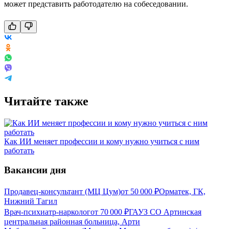
может представить работодателю на собеседовании.
Читайте также
Как ИИ меняет профессии и кому нужно учиться с ним
работать
Вакансии дня
Продавец-консультант (МЦ Цум)
от
50 000
₽
Орматек, ГК,
Нижний Тагил
Врач-психиатр-нарколог
от
70 000
₽
ГАУЗ СО Артинская
центральная районная больница, Арти