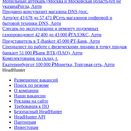
Мобильный аптекарь (Москва и Московская область)
з/п не
указана
Ригла, Арти
Продавец-консультант магазина DNS (пос.
Арти)
от
43 678
до
57 471
₽
Сеть магазинов цифровой и
бытовой техники DNS, Арти
Слесарь по эксплуатации и ремонту подземных
газопроводов
от
42 400
до
43 000
₽
ГАЗЭКС, Арти
Представитель в Т-Bank
от
45 000
₽
Т-Банк, Арти
Специалист по работе с физическими лицами в точку продаж
банка
от
51 000
₽
Банк ВТБ (ПАО), Арти
Комплектовщик на склад, г.
Екатеринбург
от
100 000
₽
Монетка, Торговая сеть, Арти
HeadHunter
Размещение вакансий
Поиск по резюме
О компании
Наши вакансии
Реклама на сайте
Требования к ПО
Безопасный HeadHunter
HeadHunter API
Партнерам
Инвесторам