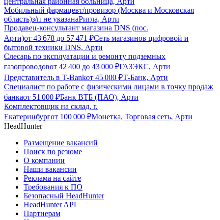
центральная районная больница, Арти
Мобильный фармацевт/провизор (Москва и Московская
область)
з/п не указана
Ригла, Арти
Продавец-консультант магазина DNS (пос.
Арти)
от
43 678
до
57 471
₽
Сеть магазинов цифровой и
бытовой техники DNS, Арти
Слесарь по эксплуатации и ремонту подземных
газопроводов
от
42 400
до
43 000
₽
ГАЗЭКС, Арти
Представитель в Т-Bank
от
45 000
₽
Т-Банк, Арти
Специалист по работе с физическими лицами в точку продаж
банка
от
51 000
₽
Банк ВТБ (ПАО), Арти
Комплектовщик на склад, г.
Екатеринбург
от
100 000
₽
Монетка, Торговая сеть, Арти
HeadHunter
Размещение вакансий
Поиск по резюме
О компании
Наши вакансии
Реклама на сайте
Требования к ПО
Безопасный HeadHunter
HeadHunter API
Партнерам