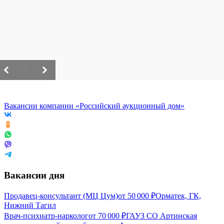
/
Вакансии компании «Российский аукционный дом»
Вакансии дня
Продавец-консультант (МЦ Цум)
от
50 000
₽
Орматек, ГК,
Нижний Тагил
Врач-психиатр-нарколог
от
70 000
₽
ГАУЗ СО Артинская