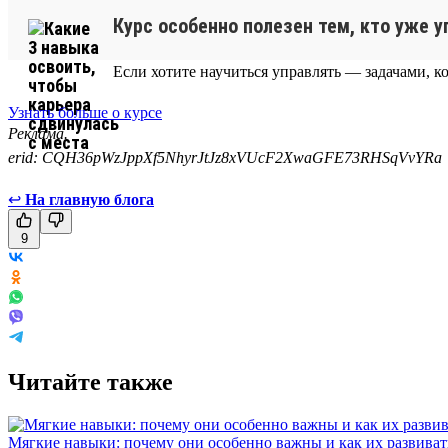
Курс особенно полезен тем, кто уже 
Если хотите научиться управлять — задачами, к
Узнать больше о курсе
Реклама.
erid: CQH36pWzJppXf5NhyrJtJz8xVUcF2XwaGFE73RHSqVvYRa
↩
На главную блога
9
Читайте также
Мягкие навыки: почему они особенно важны и как их развиват