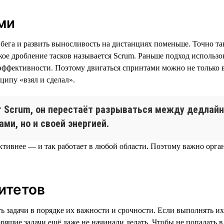
ми
бега и развить выносливость на дистанциях поменьше. Точно так
ое дробление тасков называется Scrum. Раньше подход использов
й эффективности. Поэтому двигаться спринтами можно не только 
ципу «взял и сделал».
т Scrum, он перестаёт разрываться между дедлайн
ами, но и своей энергией.
тивнее — и так работает в любой области. Поэтому важно орган
итетов
ь задачи в порядке их важности и срочности. Если выполнять их
орящие задачи ещё даже не начинали делать. Чтобы не попадать 