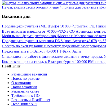
Паузы, анализ своих эмоций и ещё 4 приёма для развития гибк
Вакансии дня
Продавец-консультант (МЦ Цум)
от
50 000
₽
Орматек, ГК, Нижн
Врач-психиатр-нарколог
от
70 000
₽
ГАУЗ СО Артинская централ
Мобильный фармацевт/провизор (Москва и Московская област
Продавец-консультант магазина DNS (пос. Арти)
от
43 678
до
57
Слесарь по эксплуатации и ремонту подземных газопроводов
о
Представитель в Т-Bank
от
45 000
₽
Т-Банк, Арти
Специалист по работе с физическими лицами в точку продаж б
Комплектовщик на склад, г. Екатеринбург
от
100 000
₽
Монетка, 
HeadHunter
Размещение вакансий
Поиск по резюме
О компании
Наши вакансии
Реклама на сайте
Требования к ПО
Безопасный HeadHunter
HeadHunter API