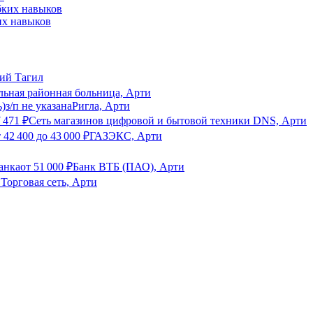
их навыков
ий Тагил
ьная районная больница, Арти
ь)
з/п не указана
Ригла, Арти
 471
₽
Сеть магазинов цифровой и бытовой техники DNS, Арти
т
42 400
до
43 000
₽
ГАЗЭКС, Арти
анка
от
51 000
₽
Банк ВТБ (ПАО), Арти
Торговая сеть, Арти