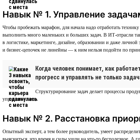
Навык № 1. Управление задача
Чтобы пробежать марафон, для начала надо отработать технику 
выполнить много маленьких и больших задач. В ИТ-отрасли так
в логистике, маркетинге, дизайне, образовании и даже лично
и бизнес-цепочек не линейны — к ним нельзя подойти по прин
Когда человек понимает, как работае
прогресс и управлять не только задач
Структурирование задач делает процессы продук
управляли вами.
Навык № 2. Расстановка приор
Опытный эксперт, а тем более руководитель, умеет распределит
выясниться, что время и силы ушли на что-то бесполезное. А г