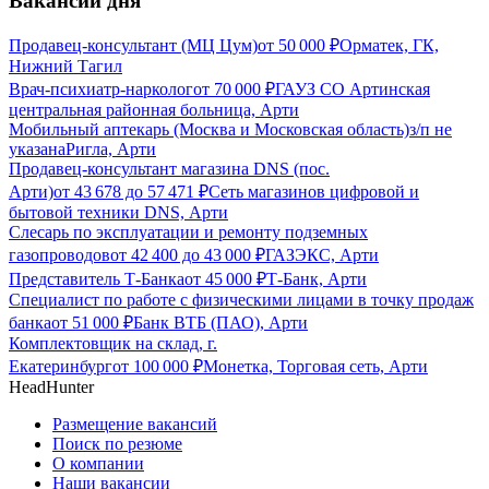
Вакансии дня
Продавец-консультант (МЦ Цум)
от
50 000
₽
Орматек, ГК,
Нижний Тагил
Врач-психиатр-нарколог
от
70 000
₽
ГАУЗ СО Артинская
центральная районная больница, Арти
Мобильный аптекарь (Москва и Московская область)
з/п не
указана
Ригла, Арти
Продавец-консультант магазина DNS (пос.
Арти)
от
43 678
до
57 471
₽
Сеть магазинов цифровой и
бытовой техники DNS, Арти
Слесарь по эксплуатации и ремонту подземных
газопроводов
от
42 400
до
43 000
₽
ГАЗЭКС, Арти
Представитель Т-Банка
от
45 000
₽
Т-Банк, Арти
Специалист по работе с физическими лицами в точку продаж
банка
от
51 000
₽
Банк ВТБ (ПАО), Арти
Комплектовщик на склад, г.
Екатеринбург
от
100 000
₽
Монетка, Торговая сеть, Арти
HeadHunter
Размещение вакансий
Поиск по резюме
О компании
Наши вакансии