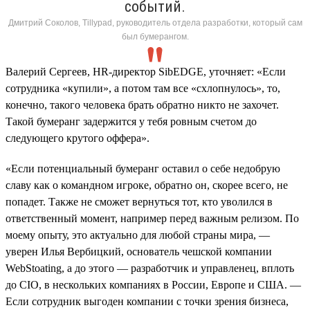
событий.
Дмитрий Соколов, Tillypad, руководитель отдела разработки, который сам
был бумерангом.
Валерий Сергеев, HR-директор SibEDGE, уточняет: «Если
сотрудника «купили», а потом там все «схлопнулось», то,
конечно, такого человека брать обратно никто не захочет.
Такой бумеранг задержится у тебя ровным счетом до
следующего крутого оффера».
«Если потенциальный бумеранг оставил о себе недобрую
славу как о командном игроке, обратно он, скорее всего, не
попадет. Также не сможет вернуться тот, кто уволился в
ответственный момент, например перед важным релизом. По
моему опыту, это актуально для любой страны мира, —
уверен Илья Вербицкий, основатель чешской компании
WebStoating, а до этого — разработчик и управленец, вплоть
до CIO, в нескольких компаниях в России, Европе и США. —
Если сотрудник выгоден компании с точки зрения бизнеса,