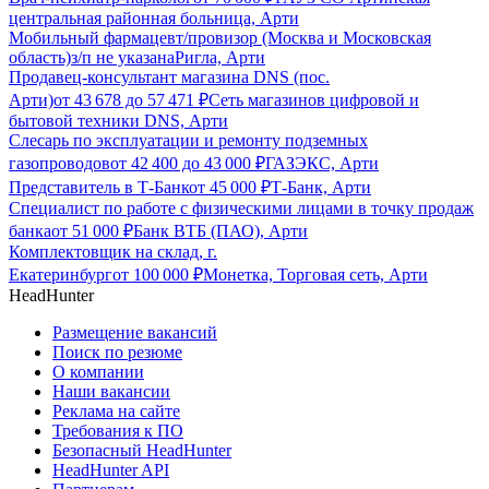
центральная районная больница, Арти
Мобильный фармацевт/провизор (Москва и Московская
область)
з/п не указана
Ригла, Арти
Продавец-консультант магазина DNS (пос.
Арти)
от
43 678
до
57 471
₽
Сеть магазинов цифровой и
бытовой техники DNS, Арти
Слесарь по эксплуатации и ремонту подземных
газопроводов
от
42 400
до
43 000
₽
ГАЗЭКС, Арти
Представитель в Т-Банк
от
45 000
₽
Т-Банк, Арти
Специалист по работе с физическими лицами в точку продаж
банка
от
51 000
₽
Банк ВТБ (ПАО), Арти
Комплектовщик на склад, г.
Екатеринбург
от
100 000
₽
Монетка, Торговая сеть, Арти
HeadHunter
Размещение вакансий
Поиск по резюме
О компании
Наши вакансии
Реклама на сайте
Требования к ПО
Безопасный HeadHunter
HeadHunter API