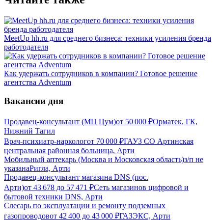
MeetUp hh.ru для среднего бизнеса: техники усиления бренда
работодателя
Как удержать сотрудников в компании? Готовое решение
агентства Adventum
Вакансии дня
Продавец-консультант (МЦ Цум)
от
50 000
₽
Орматек, ГК,
Нижний Тагил
Врач-психиатр-нарколог
от
70 000
₽
ГАУЗ СО Артинская
центральная районная больница, Арти
Мобильный аптекарь (Москва и Московская область)
з/п не
указана
Ригла, Арти
Продавец-консультант магазина DNS (пос.
Арти)
от
43 678
до
57 471
₽
Сеть магазинов цифровой и
бытовой техники DNS, Арти
Слесарь по эксплуатации и ремонту подземных
газопроводов
от
42 400
до
43 000
₽
ГАЗЭКС, Арти