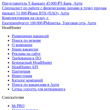
Представитель Т-Банка
от
45 000
₽
Т-Банк, Арти
Специалист по работе с физическими лицами в точку продаж
банка
от
51 000
₽
Банк ВТБ (ПАО), Арти
Комплектовщик на склад, г.
Екатеринбург
от
100 000
₽
Монетка, Торговая сеть, Арти
HeadHunter
Размещение вакансий
Поиск по резюме
О компании
Наши вакансии
Реклама на сайте
Требования к ПО
Безопасный HeadHunter
HeadHunter API
Партнерам
Инвесторам
Каталог компаний
Поиск по вакансиям в Арти
Сетка: соцсеть для нетворкинга
Соискателям
hh PRO