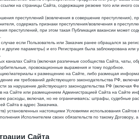
е ссылки на страницы Сайта, содержащие резюме того или иного со
ершения преступлений (вовлечения в совершение преступления), п
лнителя, содержать признаки преступления/вовлечения в преступле
ния преступлений, при этом такая Публикация вакансии может содер
.
 в случае если Пользователь или Заказчик ранее обращался за реги
 и другие параметры) и его Регистрация была заблокирована или
.
ных каналах Сайта (включая различные сообщества Сайта, чаты, о
орбительные, провокационные выражения и тому подобное.
мацию/материалы к размещению на Сайте, либо размещая информа
юдение им требований действующего законодательства РФ, включая
сти за нарушение действующего законодательства РФ (включая Фе
в на Сайте или размещением Администрацией Сайта на Сайте инф
ю расходы, включая, но не ограничиваясь: штрафы, судебные рас
й Сайта в адрес Заказчика.
ств) установленных настоящими Условиями использования Сайтов 
полнения Исполнителем своих обязательств по такому Договору, а
трации Сайта