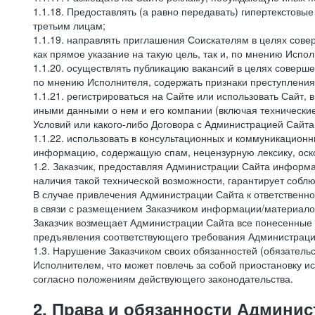
1.1.18. Предоставлять (а равно передавать) гипертекстовы
третьим лицам;
1.1.19. направлять приглашения Соискателям в целях сов
как прямое указание на такую цель, так и, по мнению Испо
1.1.20. осуществлять публикацию вакансий в целях соверше
по мнению Исполнителя, содержать признаки преступления
1.1.21. регистрироваться на Сайте или использовать Сайт,
иными данными о нем и его компании (включая технические
Условий или какого-либо Договора с Администрацией Сайта
1.1.22. использовать в консультационных и коммуникацион
информацию, содержащую спам, нецензурную лексику, оск
1.2. Заказчик, предоставляя Администрации Сайта инфор
наличия такой технической возможности, гарантирует собл
В случае привлечения Администрации Сайта к ответственно
в связи с размещением Заказчиком информации/материало
Заказчик возмещает Администрации Сайта все понесенные е
предъявления соответствующего требования Администрацие
1.3. Нарушение Заказчиком своих обязанностей (обязатель
Исполнителем, что может повлечь за собой приостановку ис
согласно положениям действующего законодательства.
2. Права и обязанности Админис