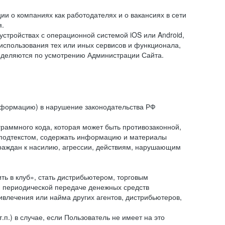
и о компаниях как работодателях и о вакансиях в сети
я.
тройствах с операционной системой iOS или Android,
спользования тех или иных сервисов и функционала,
ределяются по усмотрению Администрации Сайта.
информацию) в нарушение законодательства РФ
граммного кода, которая может быть противозаконной,
м подтекстом, содержать информацию и материалы
граждан к насилию, агрессии, действиям, нарушающим
 в клуб», стать дистрибьютером, торговым
и периодической передаче денежных средств
ивлечения или найма других агентов, дистрибьютеров,
п.) в случае, если Пользователь не имеет на это