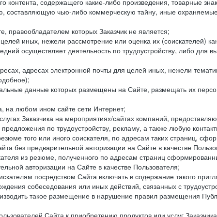
го контента, содержащего какие-либо произведения, товарные зн
составляющую чью-либо коммерческую тайну, иные охраняемые р
е, правообладателем которых Заказчик не является;
целей иных, нежели рассмотрение или оценка их (соискателей) ка
едний осуществляет деятельность по трудоустройству, либо для в
ресах, адресах электронной почты для целей иных, нежели темати
одобное);
ональные данные которых размещены на Сайте, размещать их персо
а, на любом ином сайте сети Интернет;
слугах Заказчика на мероприятиях/сайтах компаний, предоставляю
е предложения по трудоустройству, рекламу, а также любую конта
резюме того или иного соискателя, по адресам таких страниц, сф
та без предварительной авторизации на Сайте в качестве Пользо
скателя из резюме, полученного по адресам страниц сформирован
ельной авторизации на Сайте в качестве Пользователя;
искателям посредством Сайта включать в содержание такого пригл
хождения собеседования или иных действий, связанных с трудоустр
оизводить такое размещение в нарушение правил размещения Публ
льзователей Сайта к приобретению продуктов или услуг Заказчика