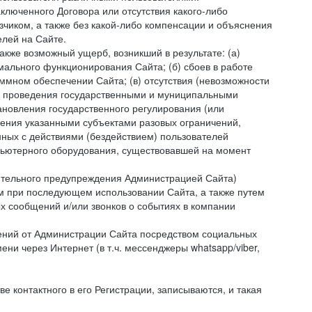
ключенного Договора или отсутствия какого-либо
зчиком, а также без какой-либо компенсации и объяснения
лей на Сайте.
акже возможный ущерб, возникший в результате: (а)
ального функционирования Сайта; (б) сбоев в работе
мном обеспечении Сайта; (в) отсутствия (невозможности
(г) проведения государственными и муниципальными
новления государственного регулирования (или
ления указанными субъектами разовых ограничений,
ных с действиями (бездействием) пользователей
мпьютерного оборудования, существовавшей на момент
рительного предупреждения Администрацией Сайта)
м при последующем использовании Сайта, а также путем
 сообщений и/или звонков о событиях в компании
ений от Администрации Сайта посредством социальных
ни через Интернет (в т.ч. мессенджеры whatsapp/viber,
контактного в его Регистрации, записываются, и такая