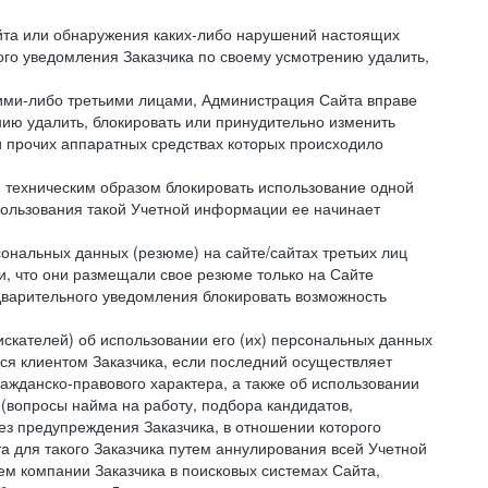
айта или обнаружения каких-либо нарушений настоящих
ого уведомления Заказчика по своему усмотрению удалить,
кими-либо третьими лицами, Администрация Сайта вправе
нию удалить, блокировать или принудительно изменить
и прочих аппаратных средствах которых происходило
и техническим образом блокировать использование одной
спользования такой Учетной информации ее начинает
сональных данных (резюме) на сайте/сайтах третьих лиц
и, что они размещали свое резюме только на Сайте
дварительного уведомления блокировать возможность
искателей) об использовании его (их) персональных данных
ся клиентом Заказчика, если последний осуществляет
ражданско-правового характера, а также об использовании
(вопросы найма на работу, подбора кандидатов,
ез предупреждения Заказчика, в отношении которого
а для такого Заказчика путем аннулирования всей Учетной
ем компании Заказчика в поисковых системах Сайта,