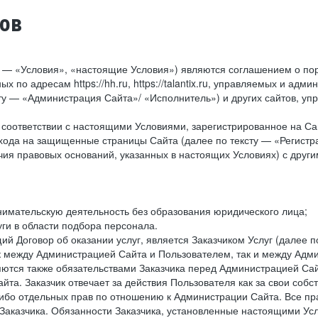
тов
у — «Условия», «настоящие Условия») являются соглашением о по
х по адресам https://hh.ru, https://talantix.ru, управляемых и 
тексту — «Администрация Сайта»/ «Исполнитель») и других сайтов,
соответствии с настоящими Условиями, зарегистрированное на Са
хода на защищенные страницы Сайта (далее по тексту — «Регистр
ия правовых оснований, указанных в настоящих Условиях) с дру
имательскую деятельность без образования юридического лица;
ги в области подбора персонала.
 Договор об оказании услуг, является Заказчиком Услуг (далее по
к между Администрацией Сайта и Пользователем, так и между Адми
ются также обязательствами Заказчика перед Администрацией Сай
йта. Заказчик отвечает за действия Пользователя как за свои соб
либо отдельных прав по отношению к Администрации Сайта. Все п
Заказчика. Обязанности Заказчика, установленные настоящими Ус