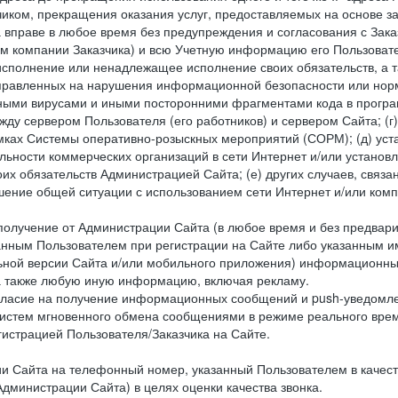
чиком, прекращения оказания услуг, предоставляемых на основе за
 вправе в любое время без предупреждения и согласования с Зака
ем компании Заказчика) и всю Учетную информацию его Пользовате
исполнение или ненадлежащее исполнение своих обязательств, а т
правленных на нарушения информационной безопасности или норм
рными вирусами и иными посторонними фрагментами кода в програм
жду сервером Пользователя (его работников) и сервером Сайта; 
мках Системы оперативно-розыскных мероприятий (СОРМ); (д) уста
ьности коммерческих организаций в сети Интернет и/или установ
 обязательств Администрацией Сайта; (е) других случаев, связан
дшение общей ситуации с использованием сети Интернет и/или ко
 получение от Администрации Сайта (в любое время и без предва
занным Пользователем при регистрации на Сайте либо указанным и
ной версии Сайта и/или мобильного приложения) информационных
а также любую иную информацию, включая рекламу.
огласие на получение информационных сообщений и push-уведомл
систем мгновенного обмена сообщениями в режиме реального време
егистрацией Пользователя/Заказчика на Сайте.
Сайта на телефонный номер, указанный Пользователем в качестве 
дминистрации Сайта) в целях оценки качества звонка.