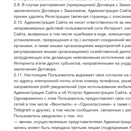
2.9. В случае расторжения (прекращения) Договора с Заказ
заключенного Договора с Заказчиком, Администрация Сайта
причин удалить Регистрацию (включая страницы с описани
2.10. Администрация Сайта не несет ответственности за не
неправомерных действий пользователей сети Интернет, на
Сайта, вызванных в том числе ошибками в коде, компьюте
установления, прекращения и пр.) интернет-соединений ме
органами, а также иными организациями мероприятий в ра
регулирования иными организациями) хозяйственной деятел
затрудняющих или делающих невозможным исполнение своих
Интернета и/или других субъектов, направленными на уху
заключения Договора.
2.11. Настоящим Пользователь выражает свое согласие на
по адресу электронной почты и/или номеру телефона, ука
направления push-уведомлений (при использовании мобиль
Администрации Сайта и об Услугах Администрации Сайта, 
Одновременно с этим Пользователь предоставляет свое с
сетей в том числе «Вконтакте» и «Одноклассники» а также 
Telegram и другие), в том числе сообщения, связанные с р
Пользователь уведомлен о том, что:
— звонки, осуществляемые представителями Администрации 
запись может быть передана третьим лицам (подрядчикам А