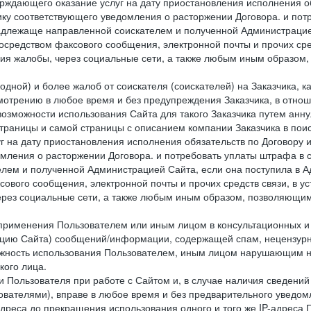
ждающего оказание услуг на дату приостановления исполнения обя
ку соответствующего уведомления о расторжении Договора. и пот
надлежаще направленной соискателем и полученной Администрацие
посредством факсового сообщения, электронной почты и прочих сре
ия жалобы, через социальные сети, а также любым иным образом,
одной) и более жалоб от соискателя (соискателей) на Заказчика, 
отрению в любое время и без предупреждения Заказчика, в отнош
 возможности использования Сайта для такого Заказчика путем анн
страницы и самой страницы с описанием компании Заказчика в пои
 на дату приостановления исполнения обязательств по Договору и
мления о расторжении Договора. и потребовать уплаты штрафа в 
елем и полученной Администрацией Сайта, если она поступила в
сового сообщения, электронной почты и прочих средств связи, в 
рез социальные сети, а также любым иным образом, позволяющим
 применения Пользователем или иным лицом в консультационных 
рацию Сайта) сообщений/информации, содержащей спам, нецензурн
можность использования Пользователем, иным лицом нарушающим 
кого лица.
 Пользователя при работе с Сайтом и, в случае наличия сведений 
ователями), вправе в любое время и без предварительного уведом
-адреса до прекращения использования одного и того же IP-адреса