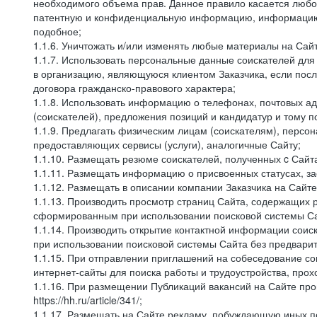
необходимого объема прав. Данное правило касается любо
патентную и конфиденциальную информацию, информацию, 
подобное;
1.1.6. Уничтожать и/или изменять любые материалы на Сайт
1.1.7. Использовать персональные данные соискателей для 
в организацию, являющуюся клиентом Заказчика, если посл
договора гражданско-правового характера;
1.1.8. Использовать информацию о телефонах, почтовых ад
(соискателей), предложения позиций и кандидатур и тому п
1.1.9. Предлагать физическим лицам (соискателям), перс
предоставляющих сервисы (услуги), аналогичные Сайту;
1.1.10. Размещать резюме соискателей, полученных c Сайт
1.1.11. Размещать информацию о присвоенных статусах, за
1.1.12. Размещать в описании компании Заказчика на Сайт
1.1.13. Производить просмотр страниц Сайта, содержащих 
сформированным при использовании поисковой системы Сай
1.1.14. Производить открытие контактной информации сои
при использовании поисковой системы Сайта без предварит
1.1.15. При отправлении приглашений на собеседование со
интернет-сайты для поиска работы и трудоустройства, про
1.1.16. При размещении Публикаций вакансий на Сайте пр
https://hh.ru/article/341/;
1.1.17. Размещать на Сайте рекламу, побуждающую иных по