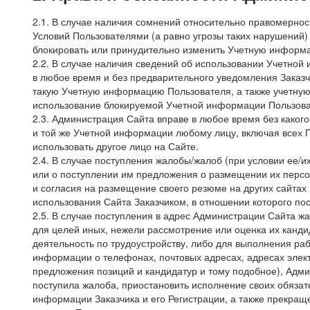
2.1. В случае наличия сомнений относительно правомерно
Условий Пользователями (а равно угрозы таких нарушений)
блокировать или принудительно изменить Учетную информа
2.2. В случае наличия сведений об использовании Учетно
в любое время и без предварительного уведомления Заказч
такую Учетную информацию Пользователя, а также учетную
использование блокируемой Учетной информации Пользова
2.3. Администрация Сайта вправе в любое время без каког
и той же Учетной информации любому лицу, включая всех П
использовать другое лицо на Сайте.
2.4. В случае поступления жалобы/жалоб (при условии ее/и
или о поступлении им предложения о размещении их персон
и согласия на размещение своего резюме на других сайтах
использования Сайта Заказчиком, в отношении которого по
2.5. В случае поступления в адрес Администрации Сайта жа
для целей иных, нежели рассмотрение или оценка их канди
деятельность по трудоустройству, либо для выполнения раб
информации о телефонах, почтовых адресах, адресах элект
предложения позиций и кандидатур и тому подобное), Адми
поступила жалоба, приостановить исполнение своих обязат
информации Заказчика и его Регистрации, а также прекращ