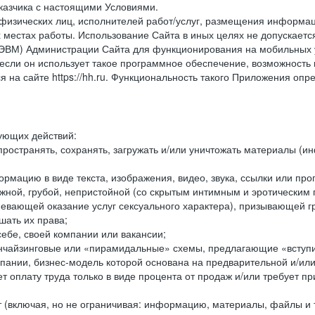
казчика с настоящими Условиями.
физических лиц, исполнителей работ/услуг, размещения информаци
 местах работы. Использование Сайта в иных целях не допускаетс
ВМ) Администрации Сайта для функционирования на мобильных ус
ли он использует такое программное обеспечение, возможность и
 на сайте https://hh.ru. Функциональность такого Приложения оп
дующих действий:
ространять, сохранять, загружать и/или уничтожать материалы (
рмацию в виде текста, изображения, видео, звука, ссылки или про
ожной, грубой, непристойной (со скрытым интимным и эротически
мевающей оказание услуг сексуального характера), призывающей 
шать их права;
ебе, своей компании или вакансии;
чайзинговые или «пирамидальные» схемы, предлагающие «вступить
ании, бизнес-модель которой основана на предварительной и/ил
 оплату труда только в виде процента от продаж и/или требует пр
т (включая, но не ограничивая: информацию, материалы, файлы и т.