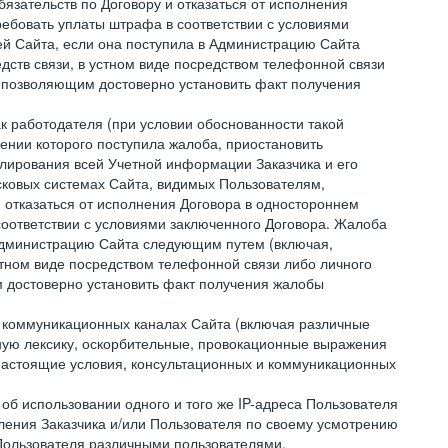
зательств по Договору и отказаться от исполнения
ребовать уплаты штрафа в соответствии с условиями
й Сайта, если она поступила в Администрацию Сайта
дств связи, в устном виде посредством телефонной связи
 позволяющим достоверно установить факт получения
как работодателя (при условии обоснованности такой
ении которого поступила жалоба, приостановить
улирования всей Учетной информации Заказчика и его
сковых системах Сайта, видимых Пользователям,
 отказаться от исполнения Договора в одностороннем
соответствии с условиями заключенного Договора. Жалоба
 Администрацию Сайта следующим путем (включая,
устном виде посредством телефонной связи либо личного
 достоверно установить факт получения жалобы
и коммуникационных каналах Сайта (включая различные
ую лексику, оскорбительные, провокационные выражения
настоящие условия, консультационных и коммуникационных
об использовании одного и того же IP-адреса Пользователя
ления Заказчика и/или Пользователя по своему усмотрению
 Пользователя различными пользователями.