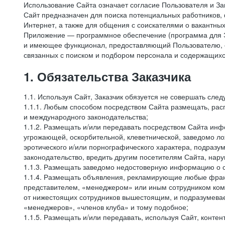
Использование Сайта означает согласие Пользователя и За
Сайт предназначен для поиска потенциальных работников, 
Интернет, а также для общения с соискателями о вакантных
Приложение — программное обеспечение (программа для Э
и имеющее функционал, предоставляющий Пользователю, ес
связанных с поиском и подбором персонала и содержащихся
1. Обязательства Заказчика
1.1. Используя Сайт, Заказчик обязуется не совершать сле
1.1.1. Любым способом посредством Сайта размещать, расп
и международного законодательства;
1.1.2. Размещать и/или передавать посредством Сайта инфо
угрожающей, оскорбительной, клеветнической, заведомо л
эротического и/или порнографического характера, подразу
законодательство, вредить другим посетителям Сайта, нару
1.1.3. Размещать заведомо недостоверную информацию о с
1.1.4. Размещать объявления, рекламирующие любые фран
представителем, «менеджером» или иным сотрудником комп
от нижестоящих сотрудников вышестоящим, и подразумевает
«менеджеров», «членов клуба» и тому подобное;
1.1.5. Размещать и/или передавать, используя Сайт, контен