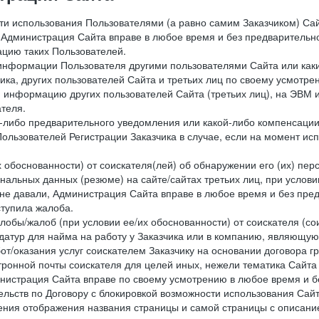
сти использования Пользователями (а равно самим Заказчиком) С
 Администрация Сайта вправе в любое время и без предварительн
цию таких Пользователей.
й информации Пользователя другими пользователями Сайта или ка
ика, других пользователей Сайта и третьих лиц по своему усмотре
 информацию других пользователей Сайта (третьих лиц), на ЭВМ 
теля.
о-либо предварительного уведомления или какой-либо компенсаци
ользователей Регистрации Заказчика в случае, если на момент и
х обоснованности) от соискателя(лей) об обнаружении его (их) пер
альных данных (резюме) на сайте/сайтах третьих лиц, при услови
 не давали, Администрация Сайта вправе в любое время и без пре
ступила жалоба.
лобы/жалоб (при условии ее/их обоснованности) от соискателя (со
датур для найма на работу у Заказчика или в компанию, являющую
от/оказания услуг соискателем Заказчику на основании договора г
ронной почты соискателя для целей иных, нежели тематика Сайта 
нистрация Сайта вправе по своему усмотрению в любое время и б
ельств по Договору с блокировкой возможности использования Сайт
ения отображения названия страницы и самой страницы с описани