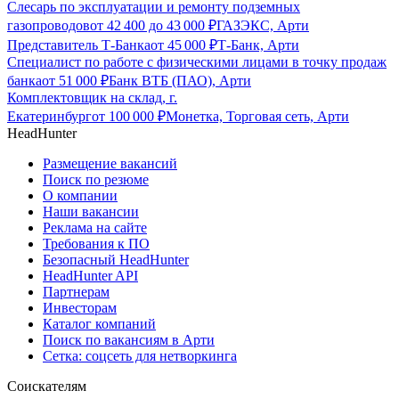
Слесарь по эксплуатации и ремонту подземных
газопроводов
от
42 400
до
43 000
₽
ГАЗЭКС, Арти
Представитель Т-Банка
от
45 000
₽
Т-Банк, Арти
Специалист по работе с физическими лицами в точку продаж
банка
от
51 000
₽
Банк ВТБ (ПАО), Арти
Комплектовщик на склад, г.
Екатеринбург
от
100 000
₽
Монетка, Торговая сеть, Арти
HeadHunter
Размещение вакансий
Поиск по резюме
О компании
Наши вакансии
Реклама на сайте
Требования к ПО
Безопасный HeadHunter
HeadHunter API
Партнерам
Инвесторам
Каталог компаний
Поиск по вакансиям в Арти
Сетка: соцсеть для нетворкинга
Соискателям