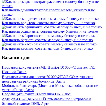
Как нанять администратора: советы малому бизнесу и не
только
Как нанять водителя: советы малому бизнесу и не только
Как нанять официанта: советы малому бизнесу и не только
Как нанять бариста: советы малому бизнесу и не только
Как нанять кассира: советы малому бизнесу и не только
Вакансии дня
Продавец-консультант (МЦ Цум)
от
50 000
₽
Орматек, ГК,
Нижний Тагил
Врач-психиатр-нарколог
от
70 000
₽
ГАУЗ СО Артинская
центральная районная больница, Арти
Мобильный аптекарь (Москва и Московская область)
з/п не
указана
Ригла, Арти
Продавец-консультант магазина DNS (пос.
Арти)
от
43 678
до
57 471
₽
Сеть магазинов цифровой и
бытовой техники DNS, Арти