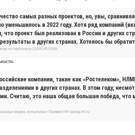
чество самых разных проектов, но, увы, сравнива
но уменьшилось в 2022 году. Хотя ряд компаний (
и, что проект был реализован в России и других ст
результаты в других странах. Хотелось бы обрати
ктор по персоналу LEVIS RUSSIA
ьности.
российские компании, такие как «Ростелеком», НЛ
азделениями в других странах. В этом году, несмо
. Считаю, это наша общая большая победа, что м
иальных медиа, консультант Премии HR-бренд hh.ru