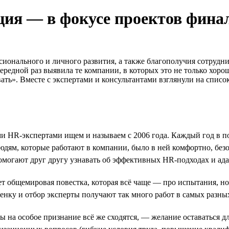
ация — в фокусе проектов фин
сионального и личного развития, а также благополучия сотрудни
ередной раз выявила те компании, в которых это не только хор
ать». Вместе с экспертами и консультантами взглянули на спис
ми HR-экспертами ищем и называем с 2006 года. Каждый год в 
 людям, которые работают в компании, было в ней комфортно, бе
могают друг другу узнавать об эффективных HR-подходах и адап
 общемировая повестка, которая всё чаще — про испытания, но
енку и отбор эксперты получают так много работ в самых разны
ты на особое признание всё же сходятся, — желание оставаться д