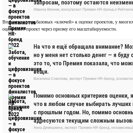
запросам, поэтому остаются неизмен
Иванна Винник, консультант Премии HR-бренд и Рейтинга
Впрочем, кроме базовых «ключей» к оценке проектов, у многих 
оценивают проект через призму его масштабируемости.
На что я ещё обращала внимание? Мож
но у меня нет столько денег — я буду
это то, что Премия показала, что м
вещи.
Василина Соколова, эксперт Премии HR-бренд, основат
Помимо основных критериев оценки, я
что в любом случае выбирать лучших 
с прошлым годом. Но, помимо основны
адресуются текущим сложным вызовам
Анна Демешкина, эксперт Премии HR-бренд, независимы