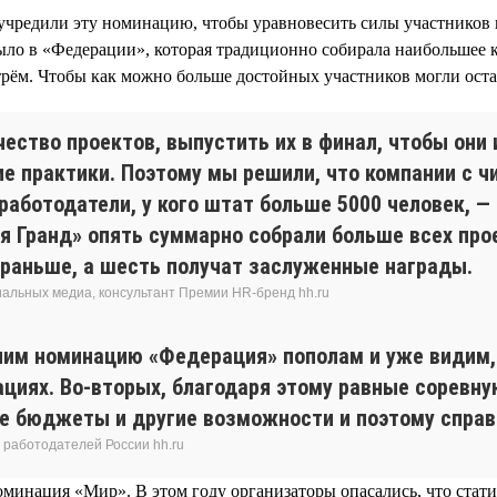
учредили эту номинацию, чтобы уравновесить силы участников 
 было в «Федерации», которая традиционно собирала наибольшее 
 трём. Чтобы как можно больше достойных участников могли ост
ество проектов, выпустить их в финал, чтобы они
е практики. Поэтому мы решили, что компании с ч
аботодатели, у кого штат больше 5000 человек, — 
 Гранд» опять суммарно собрали больше всех прое
к раньше, а шесть получат заслуженные награды.
иальных медиа, консультант Премии HR-бренд hh.ru
им номинацию «Федерация» пополам и уже видим, ч
ациях. Во-вторых, благодаря этому равные соревн
е бюджеты и другие возможности и поэтому справ
 работодателей России hh.ru
оминация «Мир». В этом году организаторы опасались, что стати