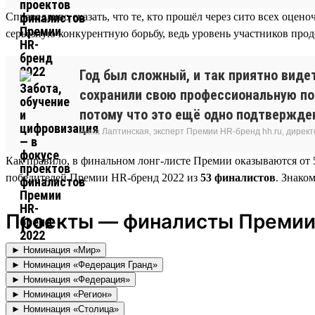
Справедливо сказать, что те, кто прошёл через сито всех оце
серьёзную конкурентную борьбу, ведь уровень участников прод
Год был сложный, и так приятно видет
сохранили свою профессиональную по
потому что это ещё одно подтвержде
Анна Лаптинская, эксперт Премии HR-бренд hh.ru, дире
Как правило, в финальном лонг-листе Премии оказываются от 5
победителей Премии HR-бренд 2022 из
53 финалистов
. Знако
Проекты — финалисты Премии
► Номинация «Мир»
► Номинация «Федерация Гранд»
► Номинация «Федерация»
► Номинация «Регион»
► Номинация «Столица»