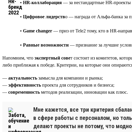
•
HR-коллаборация
— за нестандартные HR-проекты 
•
Цифровое лидерств
о — награда от Альфа-банка за 
•
Game changer
— приз от Tele2 тому, кто в HR-напра
•
Равные возможности
— признание за лучшие услови
Напомним, что
экспертный сове
т состоит из комитетов, котор
либо приближая к победе. Критерии, на которые они опираются,
—
актуальность
замысла для компании и рынка;
—
эффективность
проекта для сотрудников и бизнеса;
—
современность
методов реализации, инновации как плюс.
Мне кажется, все три критерия сбал
в сфере работы с персоналом, но тол
делают проекты не потому, что модно