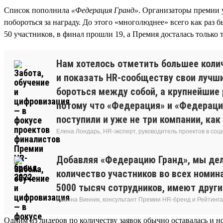
Список пополнила
«Федерация Гранд»
. Организаторы премии 
побороться за награду. До этого «многолюднее» всего как раз
50 участников, в финал прошли 19, а Премия досталась только
Нам хотелось отметить большее колич
и показать HR-сообществу свои лучши
бороться между собой, а крупнейшие р
потому что «Федерация» и «Федерация
поступили и уже не три компании, ка
Елена Лондарь, HR-эксперт, руководитель проектов в соц
Добавляя «Федерацию Гранд», мы дел
количество участников во всех номин
5000 тысяч сотрудников, имеют други
Иванна Винник, консультант Премии HR-бренд и Рейтинга
Одним из лидеров по количеству заявок обычно оставалась и н