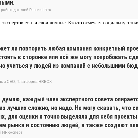
ными.
 работодателей России hh.ru
экспертов есть и свои личные. Кто-то отмечает социальную знач
ет ли повторить любая компания конкретный проек
 стоять в сторонке или всё же могу попробовать с
ожно учиться у людей из компаний с небольшими б
ель и CEO, Платформа HRBOХ
 думаю, каждый член экспертного совета опираетс
из лучших сложно, но надо. Не могу сказать, что 
х, для оценки я точно выделяла для себя проект
 рынка и состоянию людей, а также создают пла
й HR-эксперт