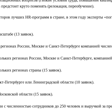
низационных вопросов (гибкие условия труда, повышение квал
нь предстоит круто поменять (релокация, переобучение).
второв лучших HR-программ в стране, в этом году эксперты «по
штабе (13 заявок).
регионах России, Москве и Санкт-Петербурге компанией численн
льких регионах России, Москве и Санкт-Петербурге, компанией 
льких регионах страны (15 заявок).
т-Петербурге или Ленинградской области (10 заявок).
сковской области (15 заявок).
 с численностью сотрудников до 250 человек и выручкой за пре