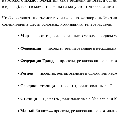
на которого можно положиться как в решении деловых и орга
в кризис), так и в моменты, когда на кону стоит многое, а жиз
Чтобы составить шорт-лист тех, из кого позже жюри выберет а
соперничали в шести основных номинациях, теперь их семь:
•
Мир
— проекты, реализованные в международном мас
•
Федерация
— проекты, реализованные в нескольких 
•
Федерация Гранд
— проекты, реализованные в неско
•
Регион
— проекты, реализованные в одном или неско
•
Северная столица
— проекты, реализованные в Санк
•
Столица
— проекты, реализованные в Москве или Мо
•
Малый бизнес
— проекты, реализованные в компании