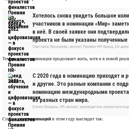
Хотелось снова увидеть большое коли
участников в номинации «Мир» замет
в неё. В своей заявке они подтвердил
проекта не были указаны полученные 
Светлана Прохорова, эксперт Премии HR-бренд, EX-дире
Тем не менее номинация продолжает жить, хотя и в новой реал
С 2020 года в номинацию приходят и 
и другие. Это разные компании с подр
номинацию международными проектами
из разных стран мира.
Елена Лондарь, HR-эксперт, руководитель проектов в соц
Список
спецноминаций
в этом году выглядит так: