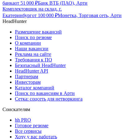
банка
от
51 000
₽
Банк ВТБ (ПАО), Арти
Комплектовщик на склад, г.
Екатеринбург
от
100 000
₽
Монетка, Торговая сеть, Арти
HeadHunter
Размещение вакансий
Поиск по резюме
О компании
Наши вакансии
Реклама на сайте
Требования к ПО
Безопасный HeadHunter
HeadHunter API
Партнерам
Инвесторам
Каталог компаний
Поиск по вакансиям в Арти
Сетка: соцсеть для нетворкинга
Соискателям
hh PRO
Готовое резюме
Все сервисы
Хочу у вас работать