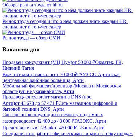
Обзоры рынка труда от hh.ru
Рынок труда сегодня и что о нём должен знать каждый HR-
специалист и топ-менеджер
Рынок труда — обзор СМИ
Вакансии дня
Продавец-консультант (МЦ Цум)
от
50 000
₽
Орматек, ГК,
Нижний Тагил
Врач-психиатр-нарколог
от
70 000
₽
ГАУЗ СО Артинская
центральная районная больница, Арти
Мобильный фармацевт/провизор (Москва и Московская
область)
з/п не указана
Ригла, Арти
Продавец-консультант магазина DNS (пос.
Арти)
от
43 678
до
57 471
₽
Сеть магазинов цифровой и
бытовой техники DNS, Арти
Слесарь по эксплуатации и ремонту подземных
газопроводов
от
42 400
до
43 000
₽
ГАЗЭКС, Арти
Представитель в Т-Bank
от
45 000
₽
Т-Банк, Арти
Специалист по работе с физическими лицами в точку продаж