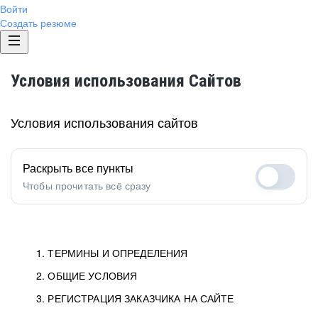
Войти
Создать резюме
Условия использования Сайтов
Условия использования сайтов
Раскрыть все пункты
Чтобы прочитать всё сразу
1. ТЕРМИНЫ И ОПРЕДЕЛЕНИЯ
2. ОБЩИЕ УСЛОВИЯ
1.1. Хэдхантер
исполнитель, юридическое
лицо ООО «Хэдхантер», ИНН
Условия определяют отношения между Заказчиками,
3. РЕГИСТРАЦИЯ ЗАКАЗЧИКА НА САЙТЕ
7718620740, адрес: 129085,
Пользователями и Хэдхантер.