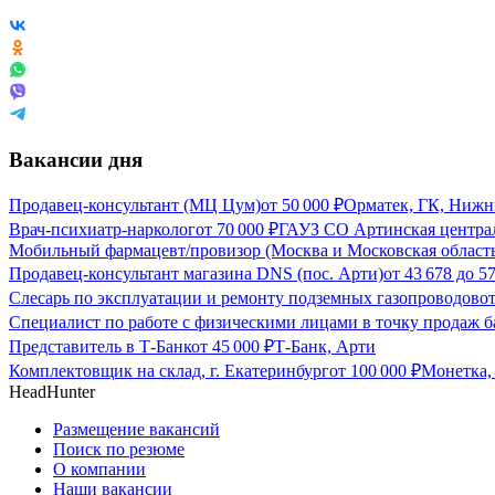
Вакансии дня
Продавец-консультант (МЦ Цум)
от
50 000
₽
Орматек, ГК, Нижн
Врач-психиатр-нарколог
от
70 000
₽
ГАУЗ СО Артинская централ
Мобильный фармацевт/провизор (Москва и Московская област
Продавец-консультант магазина DNS (пос. Арти)
от
43 678
до
57
Слесарь по эксплуатации и ремонту подземных газопроводов
о
Специалист по работе с физическими лицами в точку продаж б
Представитель в Т-Банк
от
45 000
₽
Т-Банк, Арти
Комплектовщик на склад, г. Екатеринбург
от
100 000
₽
Монетка, 
HeadHunter
Размещение вакансий
Поиск по резюме
О компании
Наши вакансии