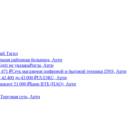
ий Тагил
ьная районная больница, Арти
ь)
з/п не указана
Ригла, Арти
 471
₽
Сеть магазинов цифровой и бытовой техники DNS, Арти
т
42 400
до
43 000
₽
ГАЗЭКС, Арти
анка
от
51 000
₽
Банк ВТБ (ПАО), Арти
Торговая сеть, Арти