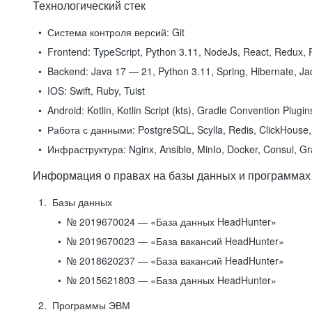
Технологический стек
Система контроля версий:
Git
Frontend:
TypeScript, Python 3.11, NodeJs, React, Redux, R
Backend:
Java 17 — 21, Python 3.11, Spring, Hibernate, Jac
IOS:
Swift, Ruby, Tuist
Android:
Kotlin, Kotlin Script (kts), Gradle Convention Plugi
Работа с данными:
PostgreSQL, Scylla, Redis, ClickHouse, 
Инфраструктура:
Nginx, Ansible, MinIo, Docker, Consul, G
Информация о правах на базы данных и программах
Базы данных
№ 2019670024 — «База данных HeadHunter»
№ 2019670023 — «База вакансий HeadHunter»
№ 2018620237 — «База вакансий HeadHunter»
№ 2015621803 — «База данных HeadHunter»
Программы ЭВМ