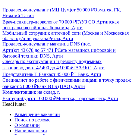
Продавец-консультант (МЦ Цум)
от
50 000
₽
Орматек, ГК,
Нижний Тагил
Врач-психиатр-нарколог
от
70 000
₽
ГАУЗ СО Артинская
центральная районная больница, Арти
Мобильный сотрудник аптечной сети (Москва и Московская
область)
з/п не указана
Ригла, Арти
Продавец-консультант магазина DNS (пос.
Арти)
от
43 678
до
57 471
₽
Сеть магазинов цифровой и
бытовой техники DNS, Арти
Слесарь по эксплуатации и ремонту подземных
газопроводов
от
42 400
до
43 000
₽
ГАЗЭКС, Арти
Представитель Т-Банка
от
45 000
₽
Т-Банк, Арти
Специалист по работе с физическими лицами в точку продаж
банка
от
51 000
₽
Банк ВТБ (ПАО), Арти
Комплектовщик на склад, г.
Екатеринбург
от
100 000
₽
Монетка, Торговая сеть, Арти
HeadHunter
Размещение вакансий
Поиск по резюме
О компании
Наши вакансии