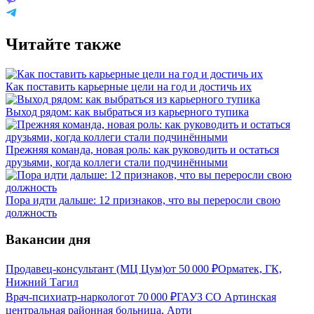
Читайте также
Как поставить карьерные цели на год и достичь их
Выход рядом: как выбраться из карьерного тупика
Прежняя команда, новая роль: как руководить и остаться
друзьями, когда коллеги стали подчинёнными
Пора идти дальше: 12 признаков, что вы переросли свою
должность
Вакансии дня
Продавец-консультант (МЦ Цум)
от
50 000
₽
Орматек, ГК,
Нижний Тагил
Врач-психиатр-нарколог
от
70 000
₽
ГАУЗ СО Артинская
центральная районная больница, Арти