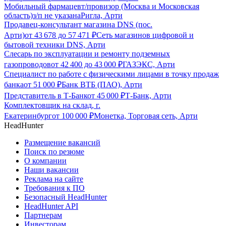
Мобильный фармацевт/провизор (Москва и Московская
область)
з/п не указана
Ригла, Арти
Продавец-консультант магазина DNS (пос.
Арти)
от
43 678
до
57 471
₽
Сеть магазинов цифровой и
бытовой техники DNS, Арти
Слесарь по эксплуатации и ремонту подземных
газопроводов
от
42 400
до
43 000
₽
ГАЗЭКС, Арти
Специалист по работе с физическими лицами в точку продаж
банка
от
51 000
₽
Банк ВТБ (ПАО), Арти
Представитель в Т-Банк
от
45 000
₽
Т-Банк, Арти
Комплектовщик на склад, г.
Екатеринбург
от
100 000
₽
Монетка, Торговая сеть, Арти
HeadHunter
Размещение вакансий
Поиск по резюме
О компании
Наши вакансии
Реклама на сайте
Требования к ПО
Безопасный HeadHunter
HeadHunter API
Партнерам
Инвесторам