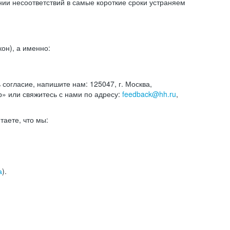
и несоответствий в самые короткие сроки устраняем
он), а именно:
ь согласие, напишите нам: 125047, г. Москва,
р» или свяжитесь с нами по адресу:
feedback@hh.ru
,
итаете, что мы:
а
).