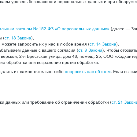
аем уровень безопасности персональных данных и при обнаружени
альным законом №
152-ФЗ
«О персональных данных»
(далее — Зак
м (
ст. 18 Закона
),
можете запросить их у нас в любое время (
ст. 14 Закона
),
абатываем данные с вашего согласия (
ст. 9 Закона
). Чтобы отозват
верской, 2-я Брестская улица, дом 48, помещ. 25, ООО «Хэдханте
ние обработки или возражение против обработки.
далить их самостоятельно либо
попросить нас об этом
. Если вы сч
ки данных или требование об ограничении обработки (
ст. 21 Закон