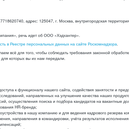
18620740, адрес: 125047, г. Москва, внутригородская территория
омпания», речь идет об ООО «Хэдхантер».
есть в Реестре персональных данных на сайте Роскомнадзора
.
аем всё для того, чтобы соблюдать требования законной обработ
, для которых вы их нам передали.
ступа к функционалу нашего сайта, содействия занятости и пред
следований, направленных на улучшение качества наших продуктов
ий, осуществления поиска и подбора кандидатов на вакантные дол
ования HR-бренда;
оустройства в нашу компанию и для ведения кадрового резерва ко
чения, направления в командировки, учёта результатов исполнени
омпенсаций;