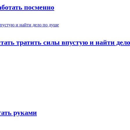
работать посменно
стать тратить силы впустую и найти дел
отать руками