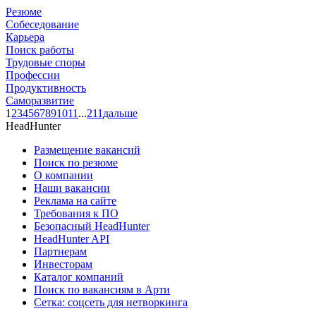
Резюме
Собеседование
Карьера
Поиск работы
Трудовые споры
Профессии
Продуктивность
Саморазвитие
1
2
3
4
5
6
7
8
9
10
11
...
211
дальше
HeadHunter
Размещение вакансий
Поиск по резюме
О компании
Наши вакансии
Реклама на сайте
Требования к ПО
Безопасный HeadHunter
HeadHunter API
Партнерам
Инвесторам
Каталог компаний
Поиск по вакансиям в Арти
Сетка: соцсеть для нетворкинга