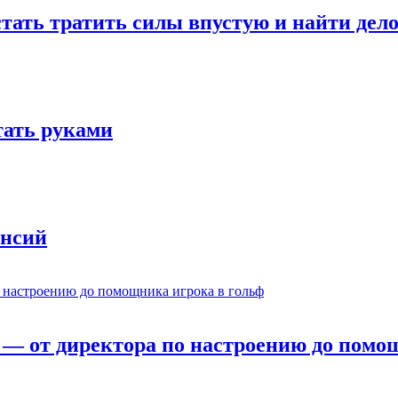
стать тратить силы впустую и найти дел
отать руками
ансий
— от директора по настроению до помощ