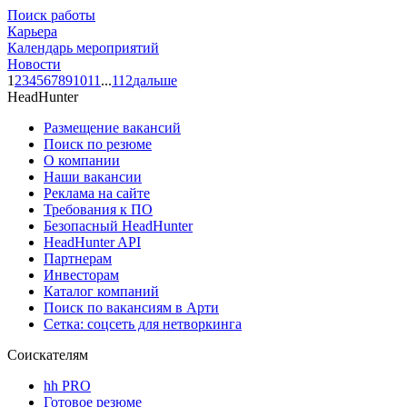
Поиск работы
Карьера
Календарь мероприятий
Новости
1
2
3
4
5
6
7
8
9
10
11
...
112
дальше
HeadHunter
Размещение вакансий
Поиск по резюме
О компании
Наши вакансии
Реклама на сайте
Требования к ПО
Безопасный HeadHunter
HeadHunter API
Партнерам
Инвесторам
Каталог компаний
Поиск по вакансиям в Арти
Сетка: соцсеть для нетворкинга
Соискателям
hh PRO
Готовое резюме