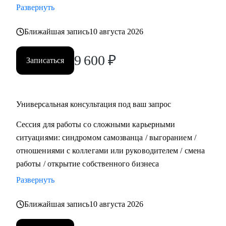
Развернуть
• Составить план роста до позиции руководителя
Ближайшая запись
10 августа 2026
Кому могу помочь:
• Всем, кто хочет строить карьеру за рубежом
9 600
₽
Записаться
• Руководителям и тем, кто хочет дорасти до
управленческих позиций
• Специалистам в маркетинге и продукте различного
уровня
Универсальная консультация под ваш запрос
Сессия для работы со сложными карьерными
ситуациями: синдромом самозванца / выгоранием /
отношениями с коллегами или руководителем / смена
работы / открытие собственного бизнеса
Развернуть
Ближайшая запись
10 августа 2026