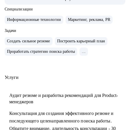
• Управляла портфелем из 30 продуктов.
• Помогаю стартапам.
Специализации
Информационные технологии
Маркетинг, реклама, PR
С чем помогу:
• Проверить ваши скиллы и разработать план роста.
Задачи
• Подготовить к собеседованиям, тестовым и самой работе.
Создать сильное резюме
Построить карьерный план
• Найти ваши точки роста и оптимальное применение
Проработать стратегию поиска работы
...
ваших текущих скиллов.
• Построить или доработать стратегию продукта.
• Понять, что делать дальше, если появилась идея продукта
• Найти зону кратного роста для вашего продукта, помочь
Услуги
посчитать рынок.
• Определить слабые места и минимизировать риски
Аудит резюме и разработка рекомендаций для Product-
вашего продукта и бизнеса
менеджеров
Консультация для создания эффективного резюме и
Кому могу помочь:
последующего целенаправленного поиска работы.
• Начинающим карьеру продакта.
Обратите внимание, длительность консультации - 30
• Профессионалам из смежных отраслей (маркетинг,