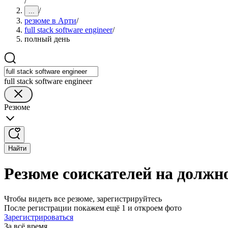
/
/
...
резюме в Арти
/
full stack software engineer
/
полный день
full stack software engineer
Резюме
Найти
Резюме соискателей на должнос
Чтобы видеть все резюме, зарегистрируйтесь
После регистрации покажем ещё 1 и откроем фото
Зарегистрироваться
За всё время