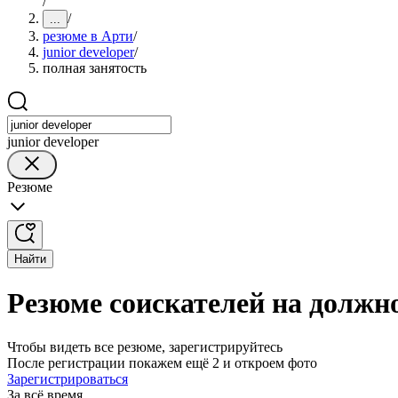
/
/
...
резюме в Арти
/
junior developer
/
полная занятость
junior developer
Резюме
Найти
Резюме соискателей на должно
Чтобы видеть все резюме, зарегистрируйтесь
После регистрации покажем ещё 2 и откроем фото
Зарегистрироваться
За всё время