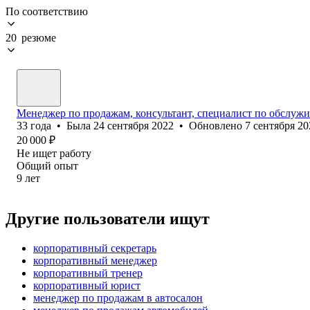
По соответствию
20 резюме
Менеджер по продажам, консультант, специалист по обслуж
33
года
•
Была
24 сентября 2022
•
Обновлено
7 сентября 20
20 000
₽
Не ищет работу
Общий опыт
9
лет
Другие пользователи ищут
корпоративный секретарь
корпоративный менеджер
корпоративный тренер
корпоративный юрист
менеджер по продажам в автосалон