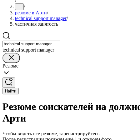
/
/
...
резюме в Арти
/
technical support manager
/
частичная занятость
technical support manager
Резюме
Найти
Резюме соискателей на должно
Арти
Чтобы видеть все резюме, зарегистрируйтесь
После регистрации покажем ещё 1 и откроем фото