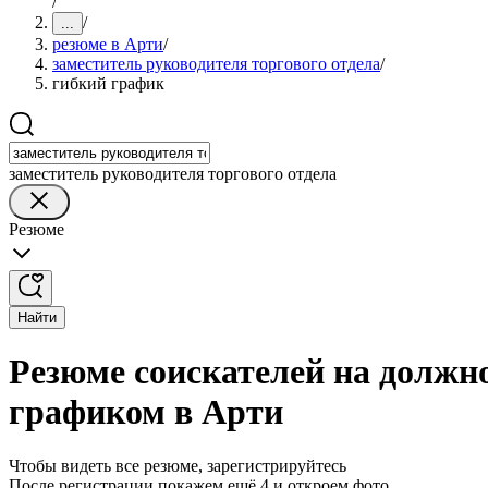
/
/
...
резюме в Арти
/
заместитель руководителя торгового отдела
/
гибкий график
заместитель руководителя торгового отдела
Резюме
Найти
Резюме соискателей на должно
графиком в Арти
Чтобы видеть все резюме, зарегистрируйтесь
После регистрации покажем ещё 4 и откроем фото