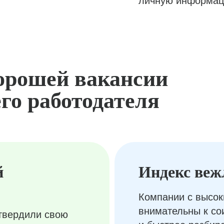
личную информац
орошей вакансии
го работодателя
й
Индекс веж
Компании с высок
внимательны к с
твердили свою