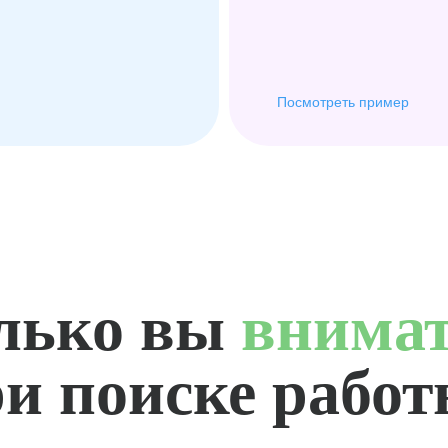
Посмотреть пример
лько вы
внима
и поиске рабо