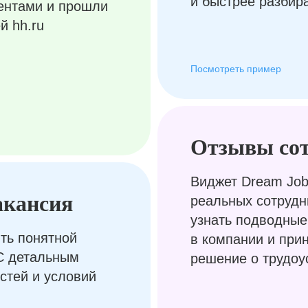
и быстрее разбир
ентами и прошли
й hh.ru
Посмотреть пример
Отзывы со
Виджет Dream Job
акансия
реальных сотрудн
узнать подводные
ть понятной
в компании и при
С детальным
решение о трудоу
стей и условий