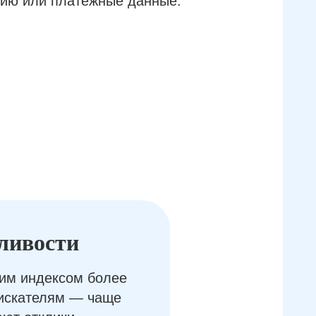
ию или платёжные данные.
ливости
им индексом более
оискателям — чаще