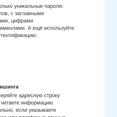
олько уникальные пароли:
лов, с заглавными
ами, цифрами
имволами. А ещё используйте
утентификацию.
фишинга
еряйте адресную строку
м читаете информацию.
льно, если указываете