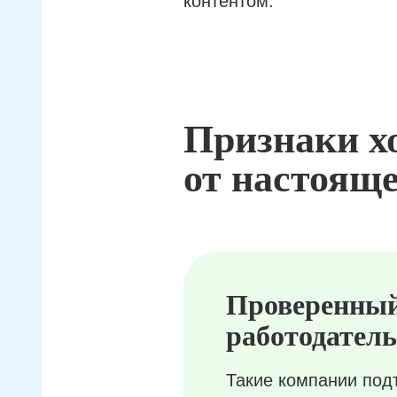
контентом.
Признаки х
от настояще
Проверенны
работодатель
Такие компании под