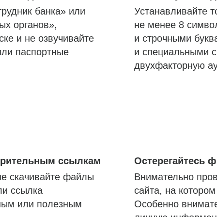
трудник банка» или
Устанавливайте т
ых органов»,
не менее 8 симво
ске и не озвучивайте
и строчными букв
или паспортные
и специальными с
двухфакторную а
озрительным ссылкам
Остерегайтесь 
не скачивайте файлы
Внимательно пров
ли ссылка
сайта, на которо
ным или полезным
Особенно внимате