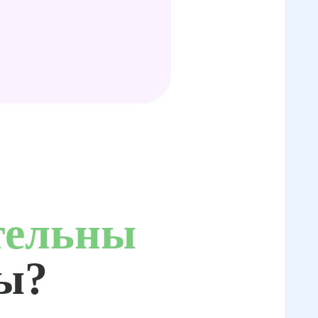
тельны
ты?