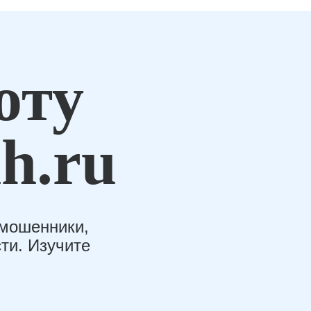
оту
h.ru
-мошенники,
ти. Изучите