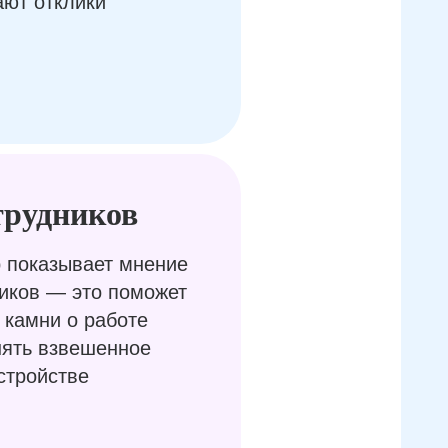
ают отклики
трудников
 показывает мнение
иков — это поможет
 камни о работе
нять взвешенное
стройстве