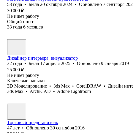
53
года
•
Была
20 октября 2024
•
Обновлено
7 сентября 202
30 000
₽
Не ищет работу
Общий опыт
33
года
6
месяцев
Дизайнер интерьера, визуализатор
32
года
•
Была
17 апреля 2025
•
Обновлено
9 января 2019
25 000
₽
Не ищет работу
Ключевые навыки
3D Моделирование
•
3ds Max
•
CorelDRAW
•
Дизайн инт
3ds Max
•
ArchiCAD
•
Adobe Lightroom
Торговый представитель
47
лет
•
Обновлено
30 сентября 2016