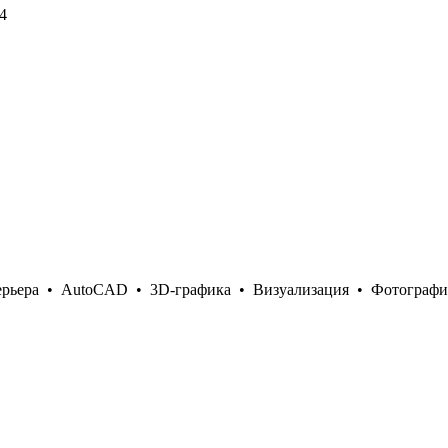
4
ерьера
•
AutoCAD
•
3D-графика
•
Визуализация
•
Фотографи