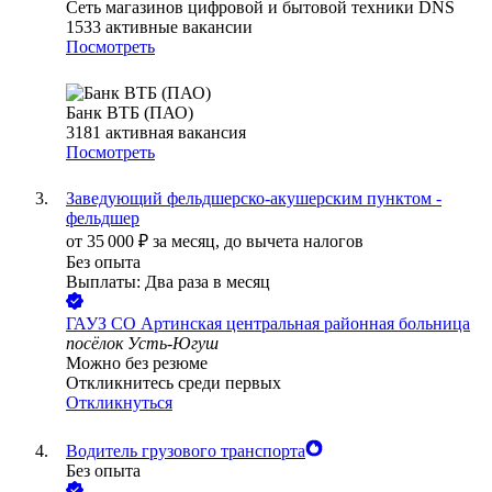
Сеть магазинов цифровой и бытовой техники DNS
1533
активные вакансии
Посмотреть
Банк ВТБ (ПАО)
3181
активная вакансия
Посмотреть
Заведующий фельдшерско-акушерским пунктом -
фельдшер
от
35 000
₽
за месяц,
до вычета налогов
Без опыта
Выплаты: Два раза в месяц
ГАУЗ СО Артинская центральная районная больница
посёлок Усть-Югуш
Можно без резюме
Откликнитесь среди первых
Откликнуться
Водитель грузового транспорта
Без опыта