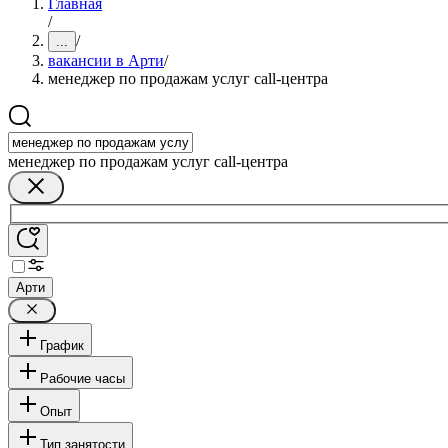
Главная
/
/
...
вакансии в Арти
/
менеджер по продажам услуг call-центра
менеджер по продажам услуг call-центра
Арти
График
Рабочие часы
Опыт
Тип занятости