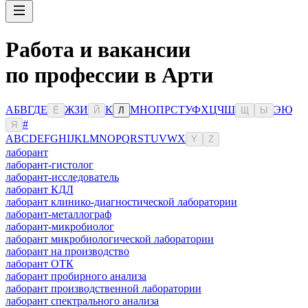
Работа и вакансии
по профессии в Арти
А
Б
В
Г
Д
Е
Ж
З
И
К
М
Н
О
П
Р
С
Т
У
Ф
Х
Ц
Ч
Ш
Э
Ю
Ё
Й
Л
Щ
Ы
#
Я
A
B
C
D
E
F
G
H
I
J
K
L
M
N
O
P
Q
R
S
T
U
V
W
X
Y
Z
лаборант
лаборант-гистолог
лаборант-исследователь
лаборант КДЛ
лаборант клинико-диагностической лаборатории
лаборант-металлограф
лаборант-микробиолог
лаборант микробиологической лаборатории
лаборант на производство
лаборант ОТК
лаборант пробирного анализа
лаборант производственной лаборатории
лаборант спектрального анализа