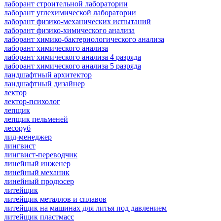
лаборант строительной лаборатории
лаборант углехимической лаборатории
лаборант физико-механических испытаний
лаборант физико-химического анализа
лаборант химико-бактериологического анализа
лаборант химического анализа
лаборант химического анализа 4 разряда
лаборант химического анализа 5 разряда
ландшафтный архитектор
ландшафтный дизайнер
лектор
лектор-психолог
лепщик
лепщик пельменей
лесоруб
лид-менеджер
лингвист
лингвист-переводчик
линейный инженер
линейный механик
линейный продюсер
литейщик
литейщик металлов и сплавов
литейщик на машинах для литья под давлением
литейщик пластмасс