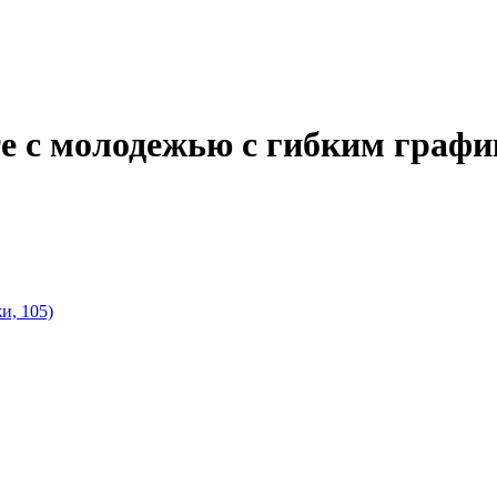
те с молодежью с гибким граф
и, 105)