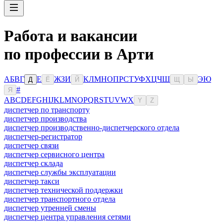
Работа и вакансии
по профессии в Арти
А
Б
В
Г
Е
Ж
З
И
К
Л
М
Н
О
П
Р
С
Т
У
Ф
Х
Ц
Ч
Ш
Э
Ю
Д
Ё
Й
Щ
Ы
#
Я
A
B
C
D
E
F
G
H
I
J
K
L
M
N
O
P
Q
R
S
T
U
V
W
X
Y
Z
диспетчер по транспорту
диспетчер производства
диспетчер производственно-диспетчерского отдела
диспетчер-регистратор
диспетчер связи
диспетчер сервисного центра
диспетчер склада
диспетчер службы эксплуатации
диспетчер такси
диспетчер технической поддержки
диспетчер транспортного отдела
диспетчер утренней смены
диспетчер центра управления сетями