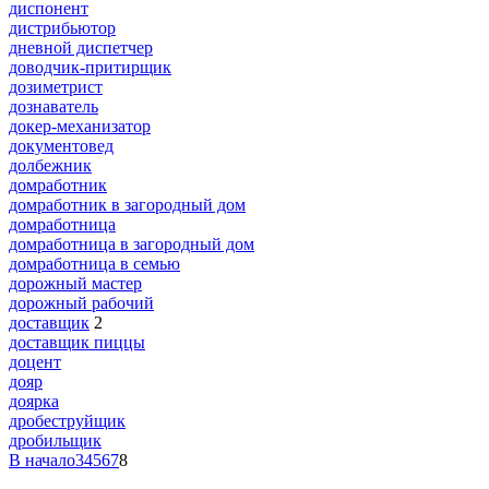
диспонент
дистрибьютор
дневной диспетчер
доводчик-притирщик
дозиметрист
дознаватель
докер-механизатор
документовед
долбежник
домработник
домработник в загородный дом
домработница
домработница в загородный дом
домработница в семью
дорожный мастер
дорожный рабочий
доставщик
2
доставщик пиццы
доцент
дояр
доярка
дробеструйщик
дробильщик
В начало
3
4
5
6
7
8