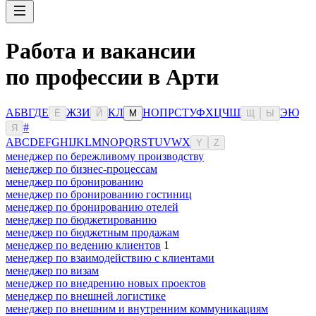
Работа и вакансии
по профессии в Арти
А
Б
В
Г
Д
Е
Ж
З
И
К
Л
Н
О
П
Р
С
Т
У
Ф
Х
Ц
Ч
Ш
Э
Ю
Ё
Й
М
Щ
Ы
#
Я
A
B
C
D
E
F
G
H
I
J
K
L
M
N
O
P
Q
R
S
T
U
V
W
X
Y
Z
менеджер по бережливому производству
менеджер по бизнес-процессам
менеджер по бронированию
менеджер по бронированию гостиниц
менеджер по бронированию отелей
менеджер по бюджетированию
менеджер по бюджетным продажам
менеджер по ведению клиентов
1
менеджер по взаимодействию с клиентами
менеджер по визам
менеджер по внедрению новых проектов
менеджер по внешней логистике
менеджер по внешним и внутренним коммуникациям