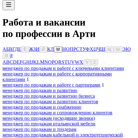
Работа и вакансии
по профессии в Арти
А
Б
В
Г
Д
Е
Ж
З
И
К
Л
Н
О
П
Р
С
Т
У
Ф
Х
Ц
Ч
Ш
Э
Ю
Ё
Й
М
Щ
Ы
#
Я
A
B
C
D
E
F
G
H
I
J
K
L
M
N
O
P
Q
R
S
T
U
V
W
X
Y
Z
менеджер по продажам и работе с ключевыми клиентами
менеджер по продажам и работе с корпоративными
клиентами
1
менеджер по продажам и работе с партнерами
1
менеджер по продажам и развитию
менеджер по продажам и развитию бизнеса
менеджер по продажам и развитию клиентов
менеджер по продажам и снабжению
менеджер по продажам и сопровождению клиентов
менеджер по продажам (исходящие звонки)
менеджер по продажам итальянской мебели
менеджер по продажам и тендерам
менеджер по продажам кабельной и электротехнической