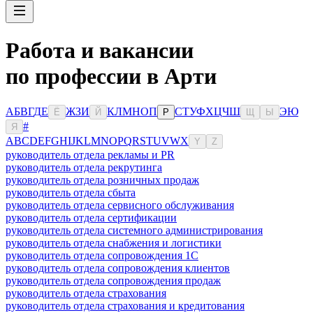
Работа и вакансии
по профессии в Арти
А
Б
В
Г
Д
Е
Ж
З
И
К
Л
М
Н
О
П
С
Т
У
Ф
Х
Ц
Ч
Ш
Э
Ю
Ё
Й
Р
Щ
Ы
#
Я
A
B
C
D
E
F
G
H
I
J
K
L
M
N
O
P
Q
R
S
T
U
V
W
X
Y
Z
руководитель отдела рекламы и PR
руководитель отдела рекрутинга
руководитель отдела розничных продаж
руководитель отдела сбыта
руководитель отдела сервисного обслуживания
руководитель отдела сертификации
руководитель отдела системного администрирования
руководитель отдела снабжения и логистики
руководитель отдела сопровождения 1С
руководитель отдела сопровождения клиентов
руководитель отдела сопровождения продаж
руководитель отдела страхования
руководитель отдела страхования и кредитования