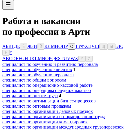
Работа и вакансии
по профессии в Арти
А
Б
В
Г
Д
Е
Ж
З
И
К
Л
М
Н
О
П
Р
Т
У
Ф
Х
Ц
Ч
Ш
Э
Ю
Ё
Й
С
Щ
Ы
#
Я
A
B
C
D
E
F
G
H
I
J
K
L
M
N
O
P
Q
R
S
T
U
V
W
X
Y
Z
специалист по обучению и развитию персонала
специалист по обучению клиентов
1
специалист по обучению персонала
специалист по общим вопросам
специалист по операционно-кассовой работе
специалист по операциям с недвижимостью
специалист по оплате труда
4
специалист по оптимизации бизнес-процессов
специалист по оптовым продажам
специалист по организации деловых поездок
специалист по организации и нормированию труда
специалист по организации командировок
специалист по организации международных грузоперевозок