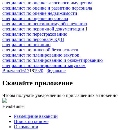
специалист по оценке залогового имущества
специалист по оценке и развитию персонала
специалист по оценке недвижимости
специалист по оценке персонала
специалист по пенсионному обеспечению
специалист по первичной документации
1
специалист по перестрахованию
специалист по персоналу КДП
специалист по питанию
специалист по пищевой безопасности
специалист по планированию закупок
специалист по планированию и бюджетированию
специалист по планированию и закупкам
В начало
16
17
18
19
20
...
36
дальше
Скачайте приложение
Чтобы получать уведомления о приглашениях мгновенно
HeadHunter
Размещение вакансий
Поиск по резюме
О компании