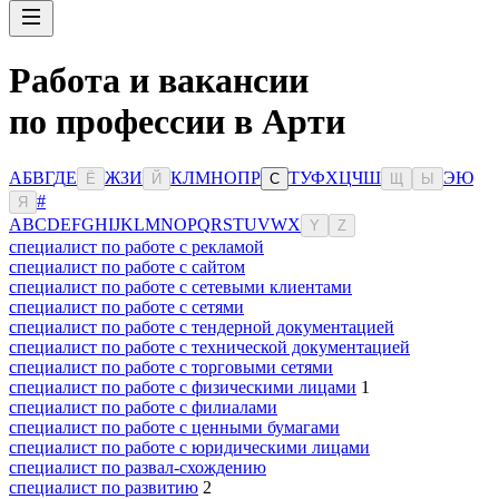
Работа и вакансии
по профессии в Арти
А
Б
В
Г
Д
Е
Ж
З
И
К
Л
М
Н
О
П
Р
Т
У
Ф
Х
Ц
Ч
Ш
Э
Ю
Ё
Й
С
Щ
Ы
#
Я
A
B
C
D
E
F
G
H
I
J
K
L
M
N
O
P
Q
R
S
T
U
V
W
X
Y
Z
специалист по работе с рекламой
специалист по работе с сайтом
специалист по работе с сетевыми клиентами
специалист по работе с сетями
специалист по работе с тендерной документацией
специалист по работе с технической документацией
специалист по работе с торговыми сетями
специалист по работе с физическими лицами
1
специалист по работе с филиалами
специалист по работе с ценными бумагами
специалист по работе с юридическими лицами
специалист по развал-схождению
специалист по развитию
2